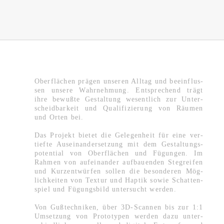
Ober­flä­chen prä­gen un­se­ren All­tag und be­ein­flus­
sen un­se­re Wahr­neh­mung. Ent­spre­chend trägt
ihre be­wuß­te Ge­stal­tung we­sent­lich zur Un­ter­
scheid­bar­keit und Qua­li­fi­zie­rung von Räu­men
und Orten bei.
Das Pro­jekt bie­tet die Ge­le­gen­heit für eine ver­
tief­te Aus­ein­an­der­set­zung mit dem Ge­stal­tungs­
po­ten­ti­al von Ober­flä­chen und Fü­gun­gen. Im
Rah­men von auf­ein­an­der auf­bau­en­den Steg­rei­fen
und Kur­z­ent­wür­fen sol­len die be­son­de­ren Mög­
lich­kei­ten von Tex­tur und Hap­tik sowie Schat­ten­
spiel und Fü­gungs­bild un­ter­sucht wer­den.
Von Guß­tech­ni­ken, über 3D-Scan­nen bis zur 1:1
Um­set­zung von Pro­to­ty­pen wer­den dazu un­ter­