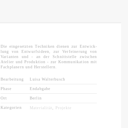
Die ein­ge­setz­ten Tech­ni­ken die­nen zur Ent­wick­
lung von Ent­wurfs­ide­en, zur Ver­fei­ne­rung von
Va­ri­an­ten und - an der Schnitt­stel­le zwi­schen
Ate­lier und Pro­duk­ti­on - zur Kom­mu­ni­ka­ti­on mit
Fach­pla­nern und Her­stel­lern.
Be­ar­bei­tung
Luisa Wal­ter­busch
Phase
End­ab­ga­be
Ort
Ber­lin
Ka­te­go­ri­en
Ma­te­ria­li­tät
,
Pro­jek­te